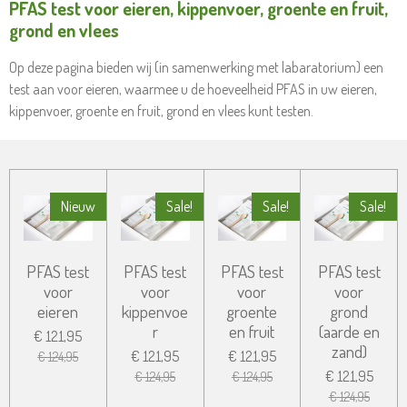
PFAS test voor eieren, kippenvoer, groente en fruit,
grond en vlees
Op deze pagina bieden wij (in samenwerking met labaratorium) een
test aan voor eieren, waarmee u de hoeveelheid PFAS in uw eieren,
kippenvoer, groente en fruit, grond en vlees kunt testen.
Nieuw
Sale!
Sale!
Sale!
PFAS test
PFAS test
PFAS test
PFAS test
voor
voor
voor
voor
eieren
kippenvoe
groente
grond
r
en fruit
(aarde en
€ 121,95
zand)
€ 121,95
€ 121,95
€ 124,95
€ 121,95
€ 124,95
€ 124,95
€ 124,95