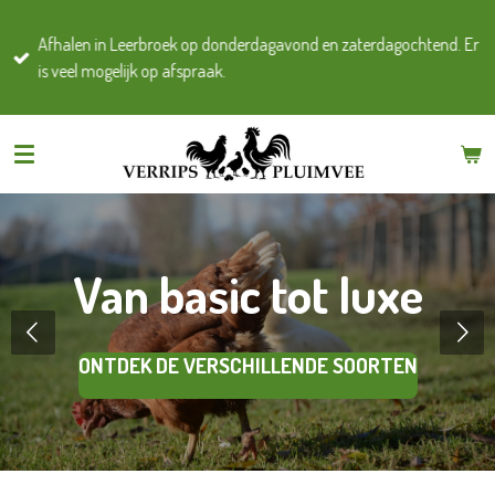
Ga
Afhalen in Leerbroek op donderdagavond en zaterdagochtend. Er
direct
is veel mogelijk op afspraak.
naar
de
hoofdinhoud
Van basic tot luxe
ONTDEK DE VERSCHILLENDE SOORTEN