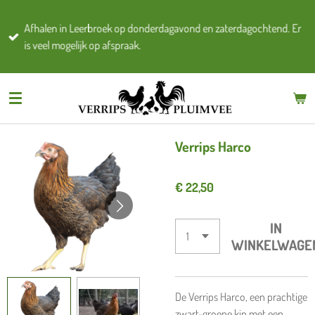
Ga
Afhalen in Leerbroek op donderdagavond en zaterdagochtend. Er
direct
is veel mogelijk op afspraak.
naar
de
hoofdinhoud
Verrips Harco
€ 22,50
IN
WINKELWAGE
De Verrips Harco, een prachtige
zwart-groene kip met een