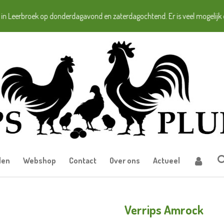
 in Leerbroek op donderdagavond en zaterdagochtend. Er is veel mogelijk 
den
Webshop
Contact
Over ons
Actueel
Verrips Amrock