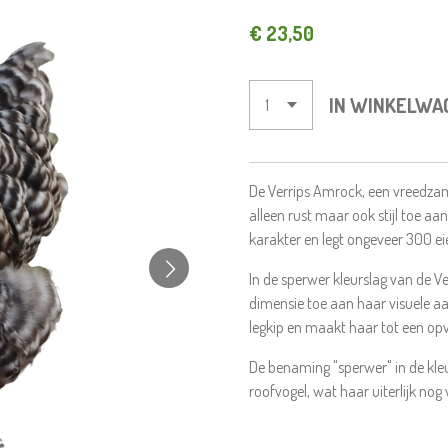
€ 23,50
IN WINKELWA
De Verrips Amrock, een vreedzam
alleen rust maar ook stijl toe 
karakter en legt ongeveer 300 eie
In de sperwer kleurslag van de 
dimensie toe aan haar visuele aa
legkip en maakt haar tot een opva
De benaming "sperwer" in de kle
roofvogel, wat haar uiterlijk nog 