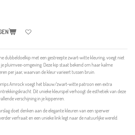
GEN
e dubbeldoelkip met een gestreepte zwart-witte kleuring, voegt niet
aan je pluimvee-omgeving. Deze kip staat bekend om haar kalme
ren per jaar, waarvan de kleur varieert tussen bruin.
Verrips Amrock voegt het blauw/zwart-witte patroon een extra
ntrekkingskracht. Dit unieke kleurspel verhoogt de esthetiek van deze
llende verschijning in je kippenren.
urslag doet denken aan de elegante kleuren van een sperwer
verder verfraait en een unieke link legt naar de natuurlijke wereld.