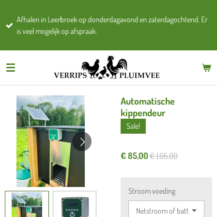
Ga
Afhalen in Leerbroek op donderdagavond en zaterdagochtend. Er
direct
is veel mogelijk op afspraak.
naar
de
hoofdinhoud
Automatische
kippendeur
Sale!
€ 85,00
€ 105,00
Stroom voeding