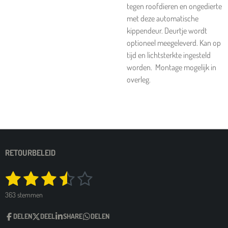
tegen roofdieren en ongedierte
met deze automatische
kippendeur. Deurtje wordt
optioneel meegeleverd. Kan op
tijd en lichtsterkte ingesteld
worden. Montage mogelijk in
overleg.
RETOURBELEID
1
2
3
4
5
S
R
t
a
s
s
s
s
s
e
363 stemmen
t
m
t
t
t
t
t
i
m
DELEN
DEEL
SHARE
DELEN
e
n
e
e
e
e
e
n