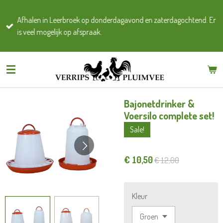
Ga
Afhalen in Leerbroek op donderdagavond en zaterdagochtend. Er
direct
is veel mogelijk op afspraak.
naar
de
hoofdinhoud
Bajonetdrinker &
Voersilo complete set!
Sale!
€ 10,50
€ 12,00
Kleur