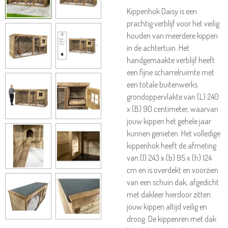
Kippenhok Daisy is een
prachtig verblijf voor het veilig
houden van meerdere kippen
in de achtertuin. Het
handgemaakte verblijf heeft
een fijne scharrelruimte met
een totale buitenwerks
grondoppervlakte van (L) 240
x (B) 90 centimeter, waarvan
jouw kippen het gehele jaar
kunnen genieten. Het volledige
kippenhok heeft de afmeting
van (l) 243 x (b) 95 x (h) 124
cm en is overdekt en voorzien
van een schuin dak, afgedicht
met dakleer hierdoor zitten
jouw kippen altijd veilig en
droog. De kippenren met dak