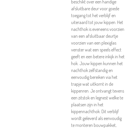
beschikt over een handige
afsluitbare deur voor goede
toegang tot het verblijf en
uiteraard tot jouw kippen. Het
nachthok is eveneens voorzien
van een afsluitbaar deurtje
voorzien van een plexiglas
venster wat een speels effect
geeft en een betere inkijk in het
hok. Jouw kippen kunnen het
nachthok zelfstandig en
eenvoudig bereiken via het
trapje wat uitkomt in de
kippenren. Je ontvangt tevens
een zitstok en legnest welke te
plaatsen zijn in het
kippennachthok. Dit verblijf
wordt geleverd als eenvoudig
te monteren bouwpakket,