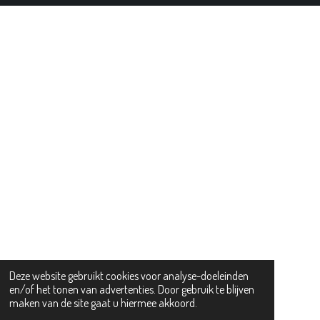
r
r
r
r
.
e
e
e
e
3
7
n
n
n
n
4
6
5
5
6
4
7
3
8
2
9
s
t
e
r
Deze website gebruikt cookies voor analyse-doeleinden
r
en/of het tonen van advertenties. Door gebruik te blijven
e
maken van de site gaat u hiermee akkoord.
n