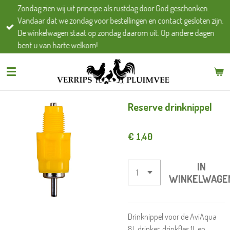
Zondag zien wij uit principe als rustdag door God geschonken.
Ga
Vandaar dat we zondag voor bestellingen en contact gesloten zijn.
direct
De winkelwagen staat op zondag daarom uit. Op andere dagen
naar
bent u van harte welkom!
de
hoofdinhoud
Reserve drinknippel
€ 1,40
IN
WINKELWAGE
Drinknippel voor de AviAqua
8L drinker, drinkfles 1L en