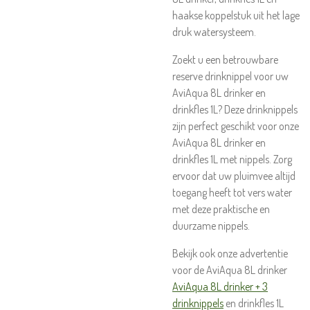
haakse koppelstuk uit het lage
druk watersysteem.
Zoekt u een betrouwbare
reserve drinknippel voor uw
AviAqua 8L drinker en
drinkfles 1L? Deze drinknippels
zijn perfect geschikt voor onze
AviAqua 8L drinker en
drinkfles 1L met nippels. Zorg
ervoor dat uw pluimvee altijd
toegang heeft tot vers water
met deze praktische en
duurzame nippels.
Bekijk ook onze advertentie
voor de AviAqua 8L drinker
AviAqua 8L drinker + 3
drinknippels
en drinkfles 1L