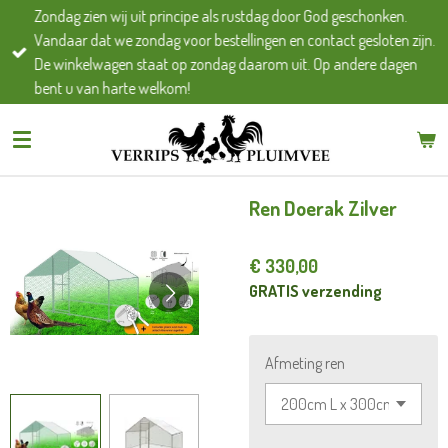
Zondag zien wij uit principe als rustdag door God geschonken.
Ga
Vandaar dat we zondag voor bestellingen en contact gesloten zijn.
direct
De winkelwagen staat op zondag daarom uit. Op andere dagen
naar
bent u van harte welkom!
de
hoofdinhoud
Ren Doerak Zilver
€ 330,00
GRATIS verzending
Afmeting ren