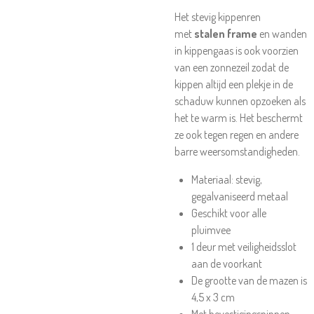
Het stevig kippenren
met
stalen frame
en wanden
in kippengaas is ook voorzien
van een zonnezeil zodat de
kippen altijd een plekje in de
schaduw kunnen opzoeken als
het te warm is. Het beschermt
ze ook tegen regen en andere
barre weersomstandigheden.
Materiaal: stevig,
gegalvaniseerd metaal
Geschikt voor alle
pluimvee
1 deur met veiligheidsslot
aan de voorkant
De grootte van de mazen is
4,5 x 3 cm