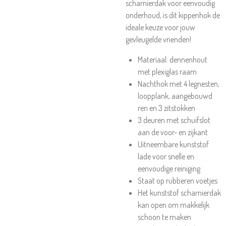
scharnierdak voor eenvoudig
onderhoud, is dit kippenhok de
ideale keuze voor jouw
gevleugelde vrienden!
Materiaal: dennenhout
met plexiglas raam
Nachthok met 4 legnesten,
loopplank, aangebouwd
ren en 3 zitstokken
3 deuren met schuifslot
aan de voor- en zijkant
Uitneembare kunststof
lade voor snelle en
eenvoudige reiniging
Staat op rubberen voetjes
Het kunststof scharnierdak
kan open om makkelijk
schoon te maken