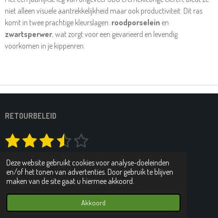
niet alleen visuele aantrekkelijkheid maar ook productiviteit. Dit ras
komt in twee prachtige kleurslagen:
roodporselein
en
zwartsperwer
, wat zorgt voor een gevarieerd en levendig
voorkomen in je kippenren.
RETOURBELEID
1
2
3
4
5
S
R
t
a
s
s
s
s
s
e
363 stemmen
t
m
Deze website gebruikt cookies voor analyse-doeleinden
t
t
t
t
t
i
m
en/of het tonen van advertenties. Door gebruik te blijven
DELEN
DEEL
SHARE
DELEN
e
n
maken van de site gaat u hiermee akkoord.
e
e
e
e
e
n
g
© 2023 - 2026 Verrips Pluimvee
r
r
r
r
r
:
Powered by
JouwWeb
Akkoord
3
r
r
r
r