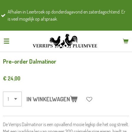
Zonda
Ga
en in Leerbroek op donderdagavond en zaterdagochtend. Er
Vanda
direct
el mogelijk op afspraak.
De wi
naar
bent 
de
hoofdinhoud
Pre-order Dalmatinor
€ 24,00
IN WINKELWAGEN
De Verrips Dalmatinor is een opvallend mooie legkip die het oog streelt.
Met een jaarlijkse leg van ongeveer 300 crèmekleurige eieren, biedt ze