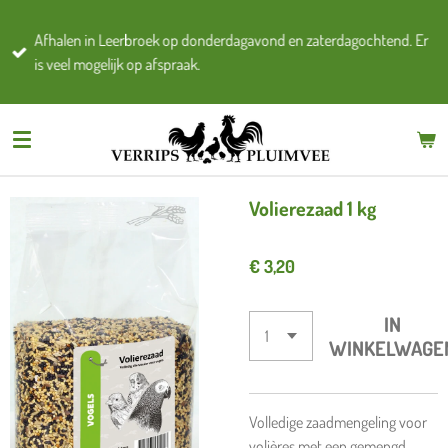
Ga
Afhalen in Leerbroek op donderdagavond en zaterdagochtend. Er
direct
is veel mogelijk op afspraak.
naar
de
hoofdinhoud
Volierezaad 1 kg
€ 3,20
IN
WINKELWAGE
Volledige zaadmengeling voor
volières met een gemengd