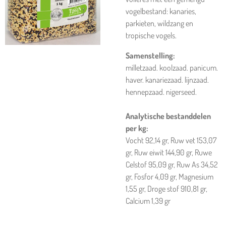
vogelbestand: kanaries,
parkieten, wildzang en
tropische vogels.
Samenstelling:
milletzaad. koolzaad. panicum.
haver. kanariezaad. lijnzaad.
hennepzaad. nigerseed.
Analytische bestanddelen
per kg:
Vocht 92,14 gr, Ruw vet 153,07
gr, Ruw eiwit 144,90 gr, Ruwe
Celstof 95,09 gr, Ruw As 34,52
gr, Fosfor 4,09 gr, Magnesium
1,55 gr, Droge stof 910,81 gr,
Calcium 1,39 gr