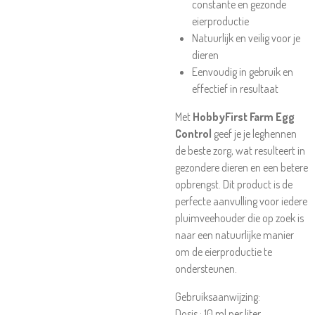
constante en gezonde
eierproductie
Natuurlijk en veilig voor je
dieren
Eenvoudig in gebruik en
effectief in resultaat
Met
HobbyFirst Farm Egg
Control
geef je je leghennen
de beste zorg, wat resulteert in
gezondere dieren en een betere
opbrengst. Dit product is de
perfecte aanvulling voor iedere
pluimveehouder die op zoek is
naar een natuurlijke manier
om de eierproductie te
ondersteunen.
Gebruiksaanwijzing:
Dosis : 10 ml per liter