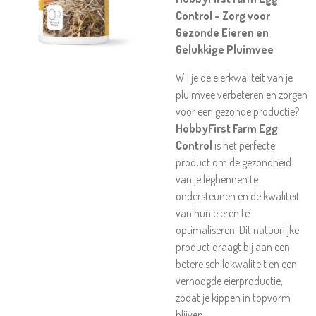
Control – Zorg voor
Gezonde Eieren en
Gelukkige Pluimvee
Wil je de eierkwaliteit van je
pluimvee verbeteren en zorgen
voor een gezonde productie?
HobbyFirst Farm Egg
Control
is het perfecte
product om de gezondheid
van je leghennen te
ondersteunen en de kwaliteit
van hun eieren te
optimaliseren. Dit natuurlijke
product draagt bij aan een
betere schildkwaliteit en een
verhoogde eierproductie,
zodat je kippen in topvorm
blijven.