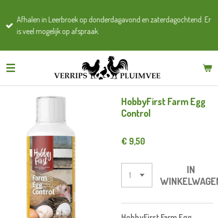
Ga
Afhalen in Leerbroek op donderdagavond en zaterdagochtend. Er
direct
is veel mogelijk op afspraak.
naar
de
hoofdinhoud
HobbyFirst Farm Egg
Control
€ 9,50
IN
WINKELWAGE
HobbyFirst Farm Egg