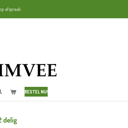
op afspraak.
BESTEL NU!
2 delig