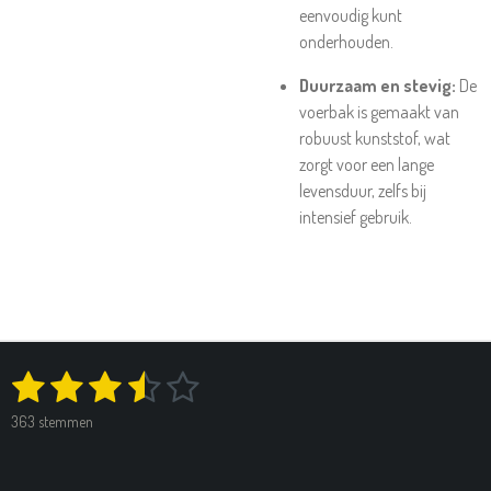
eenvoudig kunt
onderhouden.
Duurzaam en stevig:
De
voerbak is gemaakt van
robuust kunststof, wat
zorgt voor een lange
levensduur, zelfs bij
intensief gebruik.
1
2
3
4
5
S
R
t
a
s
s
s
s
s
e
363 stemmen
t
m
t
t
t
t
t
i
m
e
n
e
e
e
e
e
n