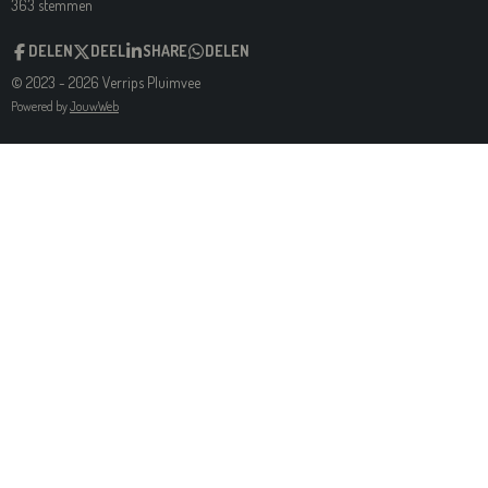
s
s
s
s
s
363 stemmen
t
m
t
t
t
t
t
i
m
DELEN
DEEL
SHARE
DELEN
e
n
e
e
e
e
e
n
g
© 2023 - 2026 Verrips Pluimvee
r
r
r
r
r
:
Powered by
JouwWeb
3
r
r
r
r
.
e
e
e
e
3
7
n
n
n
n
4
6
5
5
6
4
7
3
8
2
9
s