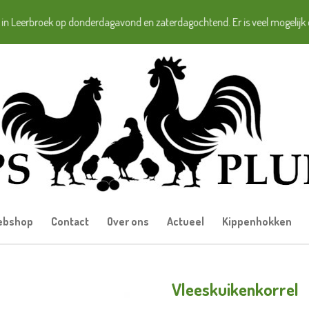
 in Leerbroek op donderdagavond en zaterdagochtend. Er is veel mogelijk 
ebshop
Contact
Over ons
Actueel
Kippenhokken
Vleeskuikenkorrel