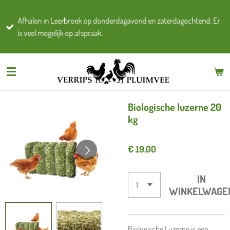
Ga
Afhalen in Leerbroek op donderdagavond en zaterdagochtend. Er
direct
is veel mogelijk op afspraak.
naar
de
hoofdinhoud
Biologische luzerne 20
kg
€ 19,00
IN
WINKELWAGE
Biologische Luzerne is een